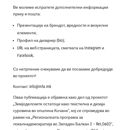
Ве молиме испратете дополнителни информации
преку е-пошта:
Презентација на брендот, вредности и визуелни
елементи;
Профил на дизајнер (bio);
URL на веб-страницата, сметката на Instagram и
Facebook;
Со нетрпение очекуваме да ви посакаме добредојде
во проектот!
Контакт: info@mfa.mk
Оваа публикација е објавена како дел од проектот
„Земјоделските остатоци како текстилна и дизајн
суровина во општина Кочани”, кој се спроведува во
рамки на „Регионалната програма за
локалнадемократија во Западен Балкан 2 – ReLOaD2“,