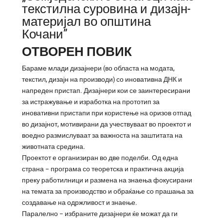
текстилна суровина и дизајн-
материјал во општина
Кочани”
ОТВОРЕН ПОВИК
Бараме млади дизајнери (во областа на модата,
текстил, дизајн на производи) со иновативна ДНК и
напреден пристап. Дизајнери кои се заинтересирани
за истражување и изработка на прототип за
иновативни пристапи при користење на оризов отпад
во дизајнот, мотивирани да учествуваат во проектот и
воедно размислуваат за важноста на заштитата на
животната средина.
Проектот е организиран во две поделби. Од една
страна – програма со теоретска и практична акција
преку работилници и размена на знаења фокусирани
на темата за производство и обраќање со прашања за
создавање на одржливост и знаење.
Паралелно – избраните дизајнери ќе можат да ги