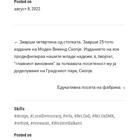
Posted on
август 8, 2022
←
Заврши четвртина од стотката. Заврши 25-тото
издание на Моден Викенд Скопје. Изданието на кое
продефилираа нашите млади надежи, a, oвојпат,
“главниот виновник“ за толкавата посетеност му ја
доделуваме на Градскиот парк, Скопје.
Едукативна посета на фабрика
→
Skills
#design
,
#LocalDemocracy
,
#mfa
,
#ReLOaD
,
#ReLOaDMK
,
#rethink
,
#ricewaste
,
#WesternBalkans
Posted on