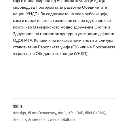
која е финансирана од Европската унија (ЕУ), а ја
спроведува Програмата за развој на Обединетите
нации (УНДП). За содржината на оваа публикација,
како и наодите што се изнесени во неа одговорни се
исклучиво Македонското модно здружение,Скопје и
Здружение на граѓани за културно-уметнички дејности
ОДОНАТА, Кочани и на никаков начин не ги отсликува
ставовите на Европската унија (ЕУ) или на Програмата
за развој на Обединетите нации (УНДП).
Skills
#design
,
#LocalDemocracy
,
#mfa
,
#ReLOaD
,
#ReLOaDMK
,
#rethink
,
#ricewaste
,
#WesternBalkans