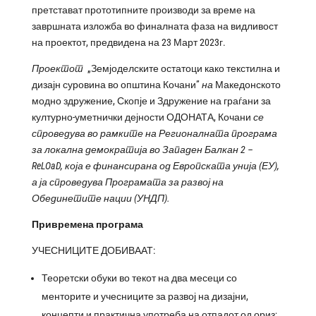
претстават прототипните производи за време на
завршната изложба во финалната фаза на видливост
на проектот, предвидена на 23 Март 2023г.
Проектот
„Земјоделските остатоци како текстилна и
дизајн суровина во општина Кочани”
на
Македонското
модно здружение, Скопје
и
Здружение на граѓани за
културно-уметнички дејности ОДОНАТА, Кочани
се
спроведува во рамките на Регионалната програма
за локална демократија во Западен Балкан 2 –
ReLOaD
, која е финансирана од Европската унија (ЕУ),
а ја спроведува Програмата за развој на
Обединетите нации (УНДП).
Привремена програма
УЧЕСНИЦИТЕ ДОБИВААТ:
Теоретски обуки во текот на два месеци со
менторите и учесниците за развој на дизајни,
концепти и практична употреба на отпадот од ориз;