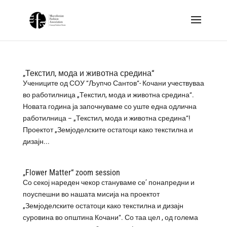
„Текстил, мода и животна средина“
Учениците од СОУ “Љупчо Сантов“- Кочани учествуваа
во работилница „Текстил, мода и животна средина“.
Новата година ја започнуваме со уште една одлична
работилница – „Текстил, мода и животна средина“!
Проектот „Земјоделските остатоци како текстилна и
дизајн...
„Flower Matter“ zoom session
Со секој нареден чекор стануваме се’ понапредни и
поуспешни во нашата мисија на проектот
„Земјоделските остатоци како текстилна и дизајн
суровина во општина Кочани“. Со таа цел , од голема