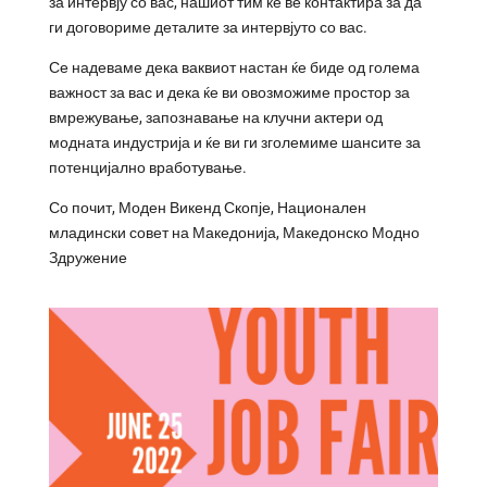
за интервју со вас, нашиот тим ќе ве контактира за да
ги договориме деталите за интервјуто со вас.
Се надеваме дека ваквиот настан ќе биде од голема
важност за вас и дека ќе ви овозможиме простор за
вмрежување, запознавање на клучни актери од
модната индустрија и ќе ви ги зголемиме шансите за
потенцијално вработување.
Со почит, Моден Викенд Скопје, Национален
младински совет на Македонија, Македонско Модно
Здружение