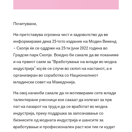
Почитувани,
Ни претставува огромна чест и задоволство да ве
информираме дека 25-тото издание на
Моден Викенд
– Скопје
ќе се оддржи на 25-ти jуни 2022 година во
Градски парк Скопје. Воедно би сакале да ве поканиме
и на првиот саем за “Вработување на млади во модна
индустрија” кој ќе се случи во склоп на настанот, а е
организиран во соработка со
Националниот
младински совет на Македонија
.
На овој начинби сакале да ги мотивираме сите млади
талентирани учесници кои сакаат да излезат за прв
пат на пазарот на труд и да се вработат во модна
индустрија, преку поддршка за запознавање со
бизнисите од модната индустрија и шансите за
вработување и професионален раст кои тие ги нудат