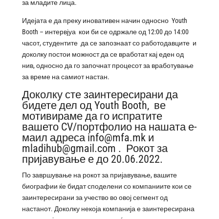
за младите лица.
Идејата е да преку иновативен начин односно Youth
Booth – интервјуа кои би се одржале од 12:00 до 14:00
часот, студентите да се запознаат со работодавците и
доколку постои можност да се вработат кај еден од
нив, односно да го започнат процесот за вработување
за време на самиот настан.
Доколку сте заинтересирани да
бидете дел од Youth Booth, ве
мотивираме да го испратите
вашето CV/портфолио на нашата е-
маил адреса
info@mfa.mk
и
mladihub@gmail.com
. Рокот за
пријавување е до 20.06.2022.
По завршување на рокот за пријавување, вашите
биографии ќе бидат споделени со компаниите кои се
заинтересирани за учество во овој сегмент од
настанот. Доколку некоја компанија е заинтересирана