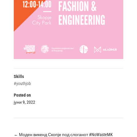
Skills
#youthjob
Posted on
јуни 9, 2022
←
Моден викенд Скопје под слоганот #NoWasteMK