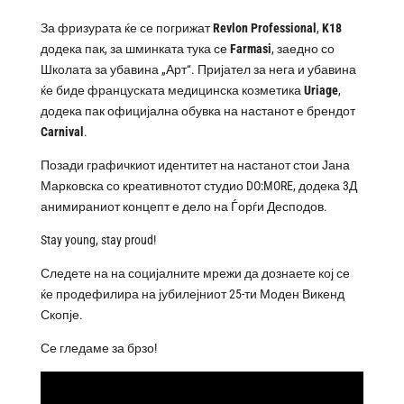
За фризурата ќе се погрижат
Revlon
Professional
,
K
18
додека пак, за шминката тука се
Farmasi
, заедно со
Школата за убавина „Арт“. Пријател за нега и убавина
ќе биде француската медицинска козметика
Uriage
,
додека пак официјална обувка на настанот е брендот
Carnival
.
Позади графичкиот идентитет на настанот стои Јана
Марковска со креативнотот студио DO:MORE, додека 3Д
анимираниот концепт е дело на Ѓорѓи Десподов.
Stay young, stay proud!
Следете на на социјалните мрежи да дознаете кој се
ќе продефилира на јубилејниот 25-ти Моден Викенд
Скопје.
Се гледаме за брзо!