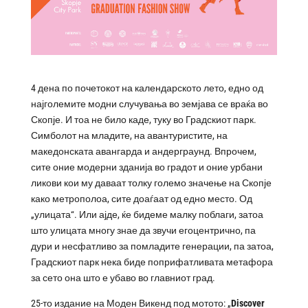
4 дена по почетокот на календарското лето, едно од
најголемите модни случувања во земјава се враќа во
Скопје. И тоа не било каде, туку во Градскиот парк.
Симболот на младите, на авантуристите, на
македонската авангарда и андерграунд. Впрочем,
сите оние модерни зданија во градот и оние урбани
ликови кои му даваат толку големо значење на Скопје
како метрополоа, сите доаѓаат од едно место. Од
„улицата“. Или ајде, ќе бидеме малку поблаги, затоа
што улицата многу знае да звучи егоцентрично, па
дури и несфатливо за помладите генерации, па затоа,
Градскиот парк нека биде поприфатливата метафора
за сето она што е убаво во главниот град.
25-то издание на Моден Викенд под мотото: „
Discover