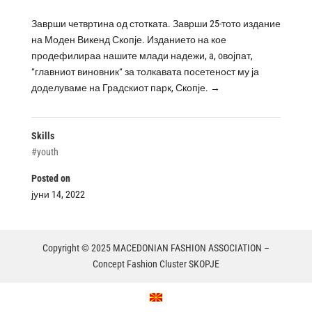
Заврши четвртина од стотката. Заврши 25-тото издание
на Моден Викенд Скопје. Изданието на кое
продефилираа нашите млади надежи, a, oвојпат,
“главниот виновник“ за толкавата посетеност му ја
доделуваме на Градскиот парк, Скопје.
→
Skills
#youth
Posted on
јуни 14, 2022
Copyright © 2025 MACEDONIAN FASHION ASSOCIATION –
Concept Fashion Cluster SKOPJE