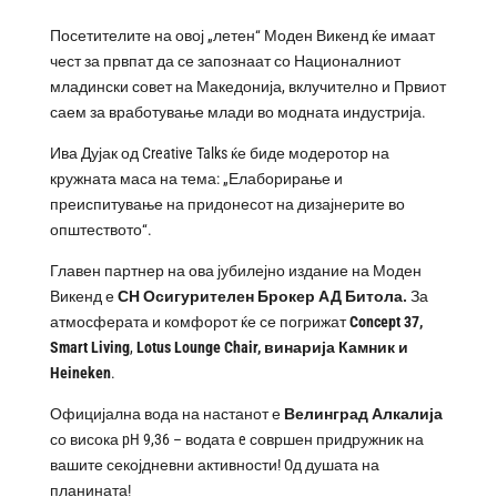
Посетителите на овој „летен“ Моден Викенд ќе имаат
чест за првпат да се запознаат со Националниот
младински совет на Македонија, вклучително и Првиот
саем за вработување млади во модната индустрија.
Ива Дујак од Creative Talks ќе биде модеротор на
кружната маса на тема: „Елаборирање и
преиспитување на придонесот на дизајнерите во
општеството“.
Главен партнер на ова јубилејно издание на Моден
Викенд е
СН Осигурителен Брокер АД Битола.
За
атмосферата и комфорот ќе се погрижат
Concept 37,
Smart Living
,
Lotus Lounge Chair, винарија Камник
и
Heineken
.
Официјална вода на настанот е
Велинград Алкалија
со висока pH 9,36 – водата e совршен придружник на
вашите секојдневни активности! Oд душата на
планината!