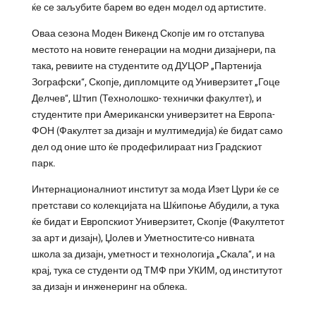
ќе се заљубите барем во еден модел од артистите.
Оваа сезона Моден Викенд Скопје им го отстапува
местото на новите генерации на модни дизајнери, па
така, ревиите на студентите од ДУЦОР „Партенија
Зографски“, Скопје, дипломците од Универзитет „Гоце
Делчев“, Штип (Технолошко- технички факултет), и
студентите при Американски универзитет на Европа-
ФОН (Факултет за дизајн и мултимедија) ќе бидат само
дел од оние што ќе продефилираат низ Градскиот
парк.
Интернационалниот институт за мода Изет Цури ќе се
претстави со колекцијата на Шќипоње Абудили, а тука
ќе бидат и Европскиот Универзитет, Скопје (Факултетот
за арт и дизајн), Џолев и Уметностите-со нивната
школа за дизајн, уметност и технологија „Скала“, и на
крај, тука се студенти од ТМФ при УКИМ, од институтот
за дизајн и инженеринг на облека.