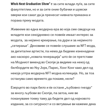
Who
’
s
Next
Graduation
Show
“
e за сите млади луѓе, за сите
факултетлии, но и за сите оние бубачки и шумски
ѕверки кои сакат да ја пренесат нивната приказна и
порака преку модата.
Живееме во една модерна ера во која сме сведоци на
младите кои секојдневно се повеќе имаат интерес за
модата, за нејзино креирање, па дури и за нејзиното
„сетирање“. Деновиве се повеќе слушаме за NFT мода,
за дигитални артисти, па нема да бидеме изненадени
ако наскоро „новата генерација“ што ќе се претстави
на Модниот викенд во Скопје ја видиме на некој од
билбордите во Њу Јорк, Парис, Хонг Конг како дел од
некоја ултра модерна NFT модна колекција. Но, за тоа
останува само времето да покаже, нели?
Езерцето во парк било и ќе остане „љубовно гнездо“
за многу љубови во Скопје, па затоа, ние ве
покануваме токму таму да бидете дел од најновото
издание, за со сигурност и со ветување ви кажеме дека