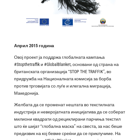
Април
2015
година
Овој проект ја поддржа глобалната кампања
#Stopthetraffik и #GlobalBlanket, основани од страна на
британската организација “STOP THE TRAFFIK”, во
придружба на Националната комисија за борба
против трговијата со луѓе и илегална миграција,
Македонија.
Желбата да се променат нештата во текстилната
индустрија и неверојатната иницијатива да се соберат
милиони квадрати од рециклирани парчиња текстил
што ќе шијат “глобална маска” на свеста, за нас беше
предизвик на кој бевме среќни да се приклучиме. На