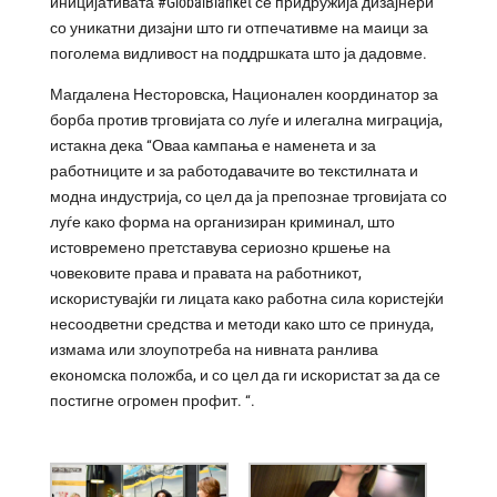
иницијативата #GlobalBlanket се придружија дизајнери
со уникатни дизајни што ги отпечативме на маици за
поголема видливост на поддршката што ја дадовме.
Магдалена Несторовска, Национален координатор за
борба против трговијата со луѓе и илегална миграција,
истакна дека “Оваа кампања е наменета и за
работниците и за работодавачите во текстилната и
модна индустрија, со цел да ја препознае трговијата со
луѓе како форма на организиран криминал, што
истовремено претставува сериозно кршење на
човековите права и правата на работникот,
искористувајќи ги лицата како работна сила користејќи
несоодветни средства и методи како што се принуда,
измама или злоупотреба на нивната ранлива
економска положба, и со цел да ги искористат за да се
постигне огромен профит. “.