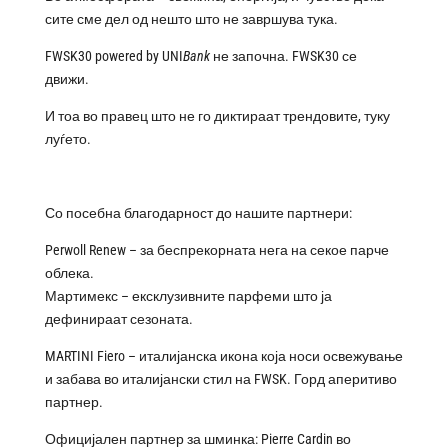
сите сме дел од нешто што не завршува тука.
FWSK30 powered by UNI
B
ank
не започна. FWSK30 се
движи.
И тоа во правец што не го диктираат трендовите, туку
луѓето.
Со посебна благодарност до нашите партнери:
Perwoll Renew – за беспрекорната нега на секое парче
облека.
Мартимекс – ексклузивните парфеми што ја
дефинираат сезоната.
MARTINI Fiero – италијанска икона која носи освежување
и забава во италијански стил на FWSK. Горд аперитиво
партнер.
Официјален партнер за шминка: Pierre Cardin во