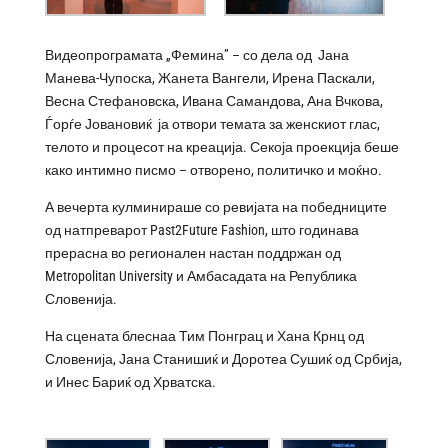
Видеопрограмата „Фемина” – со дела од Јана
Манева-Чупоска, Жанета Вангели, Ирена Паскали,
Весна Стефановска, Ивана Самандова, Ана Вчкова,
Ѓорѓе Јовановиќ ја отвори темата за женскиот глас,
телото и процесот на креација. Секоја проекција беше
како интимно писмо – отворено, политичко и моќно.
А вечерта кулминираше со ревијата на победниците
од натпреварот Past2Future Fashion, што годинава
прерасна во регионален настан поддржан од
Metropolitan University и Амбасадата на Република
Словенија.
На сцената блеснаа Тим Понграц и Хана Крнц од
Словенија, Јана Станишиќ и Доротеа Сушиќ од Србија,
и Инес Бариќ од Хрватска.