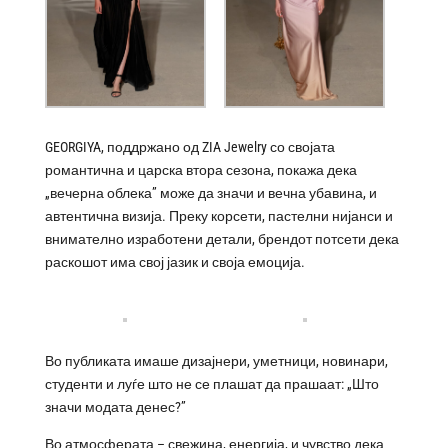
GEORGIYA, поддржано од ZIA Jewelry со својата
романтична и царска втора сезона, покажа дека
„вечерна облека” може да значи и вечна убавина, и
автентична визија. Преку корсети, пастелни нијанси и
внимателно изработени детали, брендот потсети дека
раскошот има свој јазик и своја емоција.
Во публиката имаше дизајнери, уметници, новинари,
студенти и луѓе што не се плашат да прашаат: „Што
значи модата денес?”
Во атмосферата – свежина, енергија, и чувство дека