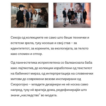
Секоја од колекциите не само што беше технички и
естетски зрела, туку носеше и свој став – за
идентитетот, за корените, за екологијата, за телото
како спомен и отпор.
Од панк-естетика испреплетена со балканската баба
како лајтмотив, до колекции изработени од текстилот
на бабиниот мираз, од интерпретација на словенечки
митови до современи везови инспирирани од
Сиорогојно – младите дизајнери не нѐ носеа само
напред, туку нѐ вратија дома, редефинирајќи што
значи „наследство” во модата.