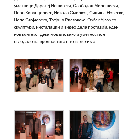
уметници Доротеј Нешовски, Слободан Милошески,
Перо Кованцалиев, Никола Смилков, Синиша Новески,
Нела Стојчевска, Татјана Ристовска, Озбек Ајваз со
скулптури, инсталации и видео-дела поставија еден
нов контекст дека модата, како и уметноста, е
огледало на вредностите што ги делиме.