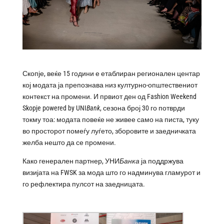
Скопје, веќе 15 години е етаблиран регионален центар
кој модата ја препознава низ културно-општествениот
контекст на промени. И првиот ден од Fashion Weekend
Skopje powered by UNI
B
ank
, сезона број 30 го потврди
токму тоа: модата повеќе не живее само на писта, туку
во просторот помеѓу луѓето, зборовите и заедничката
желба нешто да се промени.
Како генерален партнер, УНИ
Банка
ја поддржува
визијата на FWSK за мода што го надминува гламурот и
го рефлектира пулсот на заедницата.