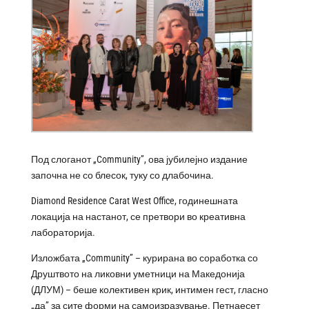
Под слоганот „Community”, ова јубилејно издание
започна не со блесок, туку со длабочина.
Diamond Residence Carat West Office, годинешната
локација на настанот, се претвори во креативна
лабораторија.
Изложбата „Community” – курирана во соработка со
Друштвото на ликовни уметници на Македонија
(ДЛУМ) – беше колективен крик, интимен гест, гласно
„да” за сите форми на самоизразување. Петнаесет