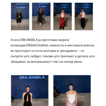
А кога ERA ANGELA ја претстави својата
колекција
Ethereal Essence
, нежноста и мистиката влегоа
во просторот со иста моќ како и трендовите – со
силуети што лебдат, тонови што трепкаат и детали што
зборуваат за внатрешниот глас на секоја жена.