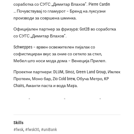
соработка со СУГС „Димитар Влахов”. Pierre Cardin
… Почувствувај го гламурот – Бренд на луксузни
производи за совршена шминка.
Официjален партнер за фризурa: Got2B во соработка
со СУГС „Димитар Влахов”.
Schweppes – врвен освежителен пијалак со
софистициран вкус за оние со сетило за стил,
Мебел што носи мода дома – Венеција Прилеп.
Проектни партнери: DLUM, Sinoz, Green Land Group, Имлек
Протеин, Моно бар, Zio Cold brew, Обуча Метро, KP
Chairs, Аманти паста и вода Маyа.
Skills
#fwsk
,
#fwsk30
,
#uniBank