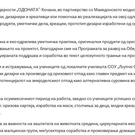
дејности „ОДОНАТА”- Кочани, во партнерство со Македонското модно 
, дизајнери и креативци кои помогнаа во реализацијата на овој одли
родукти, уметнички дела, креации, прототип-дизајни изработени од о
на и еко-одржлива уметничка практика, оригинални продукти од ори
вањето на проектот, благодарни сме на Програмата за развој на Об
нуираната поддршка и соработка во текот целокупното траење на про
и и истражувања, на учениците од локалните училишта СОУ „Љупчо 
ви дизајни на производи од оризовиот отпад како главен предмет на
потенцијалот на земјоделскиот отпад како алтернативна суровина во
 на осуммесечниот период на работа, заедно со учениците успешно се
е: оризова хартија, изработка на маси, столчиња за деца, модни кре
.
та за важноста на заштитата на животната средина, циркуларната еко
а на малцински групи, меѓусекторка соработка и промовирање домашн