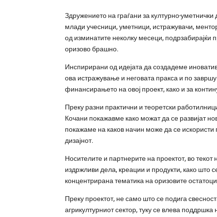
Здружението на граѓани за културно-уметнички 
млади учесници, уметници, истражувачи, ментори
од изминатите неколку месеци, подрзабирајќи п
оризово брашно.
Инспирирани од идејата да создадеме иноватив
ова истражување и неговата пракса и по завршу
финансирањето на овој проект, како и за конти
Преку разни практични и теоретски работилниц
Кочани покажавме како можат да се развијат но
покажаме на каков начин може да се искористи 
дизајнот.
Носителите и партнерите на проектот, во текот
издржливи дела, креации и продукти, како што с
концентрирана тематика на оризовите остатоци
Преку проектот, не само што се подига свеснос
агрикултурниот сектор, туку се влева поддршк