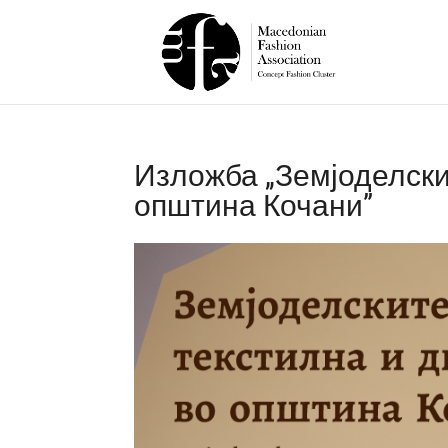
Изложба „Земјоделскит
општина Кочани”