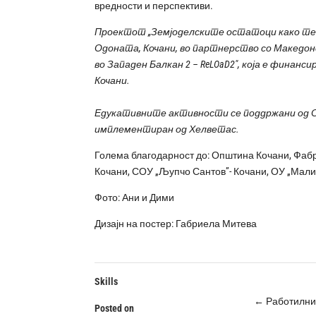
вредности и перспективи.
Проектот „Земјоделските остатоци како текс
Одоната, Кочани, во партнерство со Македон
во Западен Балкан 2 – ReLOaD2″, која е финан
Кочани.
Едукативните активности се поддржани од Об
имплементиран од Хелветас.
Голема благодарност до: Општина Кочани, Фаб
Кочани, СОУ „Љупчо Сантов”- Кочани, ОУ „Мал
Фото: Ани и Дими
Дизајн на постер: Габриела Митева
Skills
←
Работилниц
Posted on