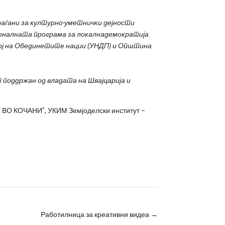
раѓани за културно-уметнички дејности
гионалната програма за локалнадемократија
азвој на Обединетите нации (УНДП) и Општина
 поддржан од владата на Швајцарија
и
Т ВО КОЧАНИ”, УКИМ Земјоделски институт –
Работилница за креативни видеа
→