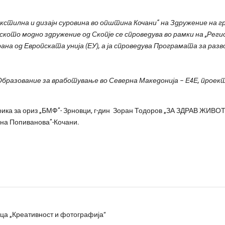
тилна и дизајн суровина во општина Кочани” на Здружение на г
ското модно здружение од Скопје се спроведува во рамки на „Ре
сирана од Европската унија (ЕУ), а ја спроведува Програмата за р
разование за вработување во Северна Македонија – Е4Е, проект
рика за ориз „БМФ”- Зрновци, г-дин Зоран Тодоров „ЗА ЗДРАВ ЖИВО
ина Попиванова”-Кочани.
а „Креативност и фотографија“