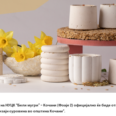
ите на НУЦК “Бели мугри” – Кочани (Фоаје 2) официјално ќе биде 
изајн суровина во општина Кочани”.