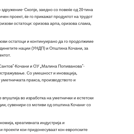
здружение- Скопје, заедно со повеќе од 20-тина
чен проект, ќе го прикажат продуктот на трудот
ризови остатоци: оризова арпа, оризова слама,
зови остатоци и континуирано да го продолжиме
единетите нации (УНДП) и Општина Кочани, за
ектот.
Сантов”-Кочани и ОУ „Малина Попиванова”-
 истражување. Со умешност и иновација,
 уметничката пракса, производството и
 впуштија во изработка на уметнички и естетски
ации, сувенири со мотиви од општина Кочани- со
номија, креативната индустрија и
и проекти кои придонесуваат кон европските