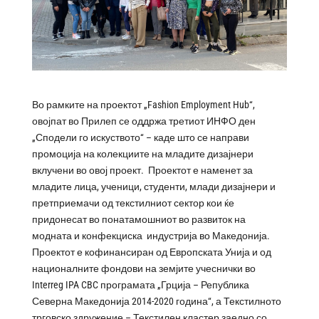
Во рамките на проектот „Fashion Employment Hub“,
овојпат во Прилеп се оддржа третиот ИНФО ден
„Сподели го искуството“ – каде што се направи
промоција на колекциите на младите дизајнери
вклучени во овој проект. Проектот е наменет за
младите лица, ученици, студенти, млади дизајнери и
претприемачи од текстилниот сектор кои ќе
придонесат во понатамошниот во развиток на
модната и конфекциска индустрија во Македонија.
Проектот е кофинансиран од Европската Унија и од
националните фондови на земјите учеснички во
Interreg IPA CBC програмата „Грција – Република
Северна Македонија 2014-2020 година“, а Текстилното
трговско здружение – Текстилен кластер заедно со