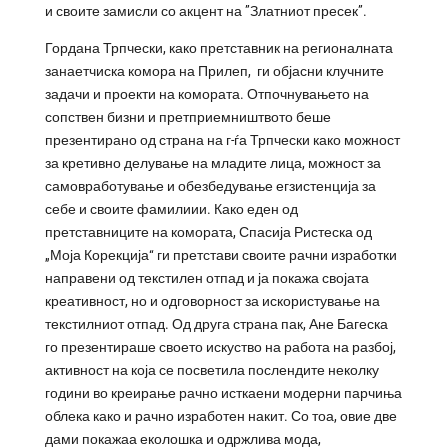
и своите замисли со акцент на ”Златниот пресек”.
Гордана Трпчески, како претставник на регионалната
занаетчиска комора на Прилеп, ги објасни клучните
задачи и проекти на комората. Отпочнувањето на
сопствен бизни и претприемништвото беше
презентирано од страна на г-ѓа Трпчески како можност
за кретивно делување на младите лица, можност за
самовработување и обезбедување егзистенција за
себе и своите фамилиии. Како еден од
претставниците на комората, Спасија Ристеска од
„Моја Корекција“ ги претстави своите рачни изработки
направени од текстилен отпад и ја покажа својата
креативност, но и одговорност за искористување на
текстилниот отпад. Од друга страна пак, Ане Багеска
го презентираше своето искуство на работа на разбој,
активност на која се посветила послендите неколку
години во креирање рачно исткаени модерни парчиња
облека како и рачно изработен накит. Со тоа, овие две
дами покажаа еколошка и одржлива мода,