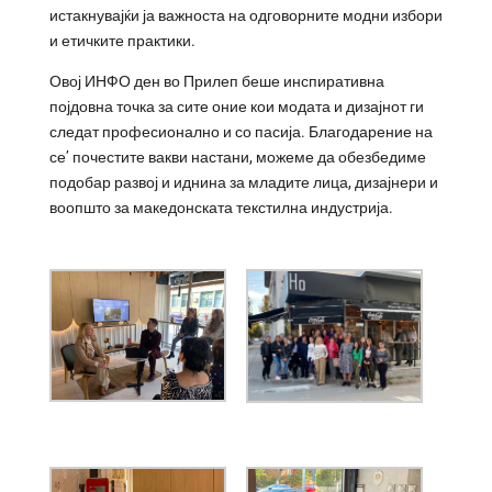
истакнувајќи ја важноста на одговорните модни избори
и етичките практики.
Овој ИНФО ден во Прилеп беше инспиративна
појдовна точка за сите оние кои модата и дизајнот ги
следат професионално и со пасија. Благодарение на
се’ почестите вакви настани, можеме да обезбедиме
подобар развој и иднина за младите лица, дизајнери и
воопшто за македонската текстилна индустрија.