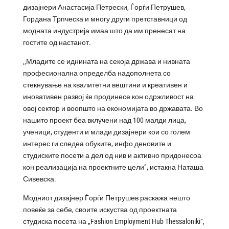
дизајнери Анастасија Петрески, Ѓорѓи Петрушев,
Гордана Трпческа и многу други претставници од
модната индустрија имаа што да им пренесат на
гостите од настанот.
‚‚Младите се иднината на секоја држава и нивната
професионална определба надополнета со
стекнување на квалитетни вештини и креативен и
иновативен развој ќе продинесе кон одржливост на
овој сектор и воопшто на економијата во државата. Во
нашито проект беа вклучени над 100 малди лица,
ученици, студенти и млади дизајнери кои со голем
интерес ги следеа обуките, инфо деновите и
студиските посети а дел од нив и активно придонесоа
кон реализација на проектните цели”, истакна Наташа
Сивевска.
Модниот дизајнер Ѓорѓи Петрушев раскажа нешто
повеќе за себе, своите искуства од проектната
студиска посета на „Fashion Employment Hub Thessaloniki“,