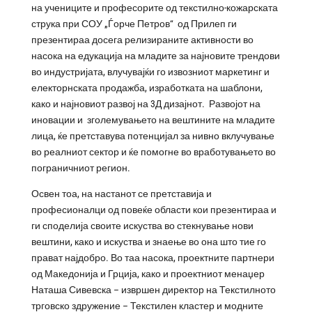
на учениците и професорите од текстилно-кожарската
струка при СОУ „Ѓорче Петров“ од Прилеп ги
презентираа досега релизираните активности во
насока на едукација на младите за најновите трендови
во индустријата, влучувајќи го извозниот маркетинг и
електорнската продажба, изработката на шаблони,
како и најновиот развој на 3Д дизајнот. Развојот на
иновации и зголемувањето на вештините на младите
лица, ќе претставува потенцијал за нивно вклучување
во реалниот сектор и ќе помогне во вработувањето во
пограничниот регион.
Освен тоа, на настанот се претставија и
професионалци од повеќе области кои презентираа и
ги споделија своите искуства во стекнување нови
вештини, како и искуства и знаење во она што тие го
прават најдобро. Во таа насока, проектните партнери
од Македонија и Грција, како и проектниот менаџер
Наташа Сивевска – извршен директор на Текстилното
трговско здружение – Текстилен кластер и модните