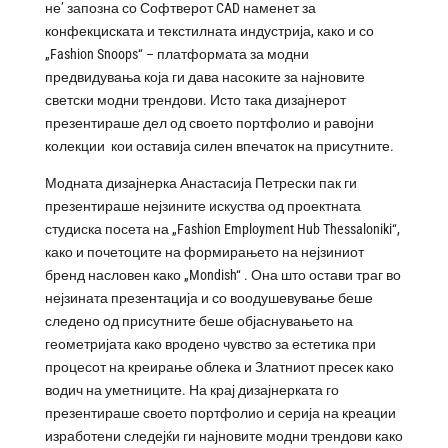
не’ запозна со Софтверот CAD наменет за
конфекциската и текстилната индустрија, како и со
„Fashion Snoops“ – платформата за модни
предвидувања која ги дава насоките за најновите
светски модни трендови. Исто така дизајнерот
презентираше дел од своето портфолио и равојни
колекции кои оставија силен впечаток на присутните.
Модната дизајнерка Анастасија Петрески пак ги
презентираше нејзините искуства од проектната
студиска посета на „Fashion Employment Hub Thessaloniki“,
како и почетоците на формирањето на нејзиниот
бренд насловен како „Mondish“ . Она што остави траг во
нејзината презентација и со воодушевување беше
следено од присутните беше објаснувањето на
геометријата како вродено чувство за естетика при
процесот на креирање облека и Златниот пресек како
водич на уметниците. На крај дизајнерката го
презентираше своето портфолио и серија на креации
изработени следејќи ги најновите модни трендови како