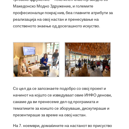
Македонско Модно Здружение, и големите
професионалци покрај нив, беа главните атрибути за
реализација на овој настан и пренесување на
сопственото знаење од досегашното искуство.
Со цел да се запознаете подобро со овој проект и
начинот на којшто се изведуваат овие ИНФО денови,
сакаме да ви пренесеме дел од програмата и
тематиките за коишто се зборуваше, дискутираше и
презентираше за време на овој настан.
На 7. ноември, домаќините на настанот во присуство