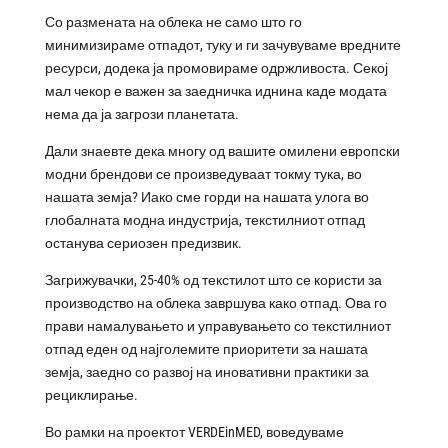
Со размената на облека не само што го
минимизираме отпадот, туку и ги зачувуваме вредните
ресурси, додека ја промовираме одржливоста. Секој
мал чекор е важен за заедничка иднина каде модата
нема да ја загрози планетата.
Дали знаевте дека многу од вашите омилени европски
модни брендови се произведуваат токму тука, во
нашата земја? Иако сме горди на нашата улога во
глобалната модна индустрија, текстилниот отпад
останува сериозен предизвик.
Загрижувачки, 25-40% од текстилот што се користи за
производство на облека завршува како отпад. Ова го
прави намалувањето и управувањето со текстилниот
отпад еден од најголемите приоритети за нашата
земја, заедно со развој на иновативни практики за
рециклирање.
Во рамки на проектот VERDEinMED, воведуваме