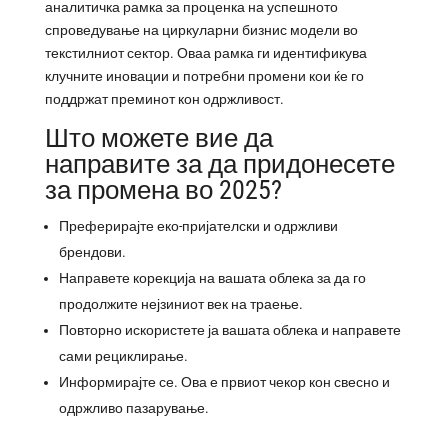
аналитичка рамка за проценка на успешното
спроведување на циркуларни бизнис модели во
текстилниот сектор. Оваа рамка ги идентификува
клучните иновации и потребни промени кои ќе го
поддржат преминот кон одржливост.
Што можете вие да
направите за да придонесете
за промена во 2025?
Преферирајте еко-пријателски и одржливи
брендови.
Направете корекција на вашата облека за да го
продолжите нејзиниот век на траење.
Повторно искористете ја вашата облека и направете
сами рециклирање.
Информирајте се. Ова е првиот чекор кон свесно и
одржливо пазарување.