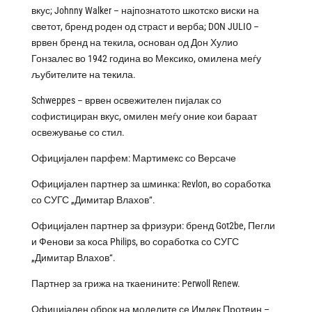
вкус; Johnny Walker – најпознатото шкотско виски на
светот, бренд роден од страст и верба; DON JULIO –
врвен бренд на текила, основан од Дон Хулио
Гонзалес во 1942 година во Мексико, омилена меѓу
љубителите на текила.
Schweppes – врвен освежителен пијалак со
софистициран вкус, омилен меѓу оние кои бараат
освежување со стил.
Официјален парфем: Мартимекс со Версаче
Официјален партнер за шминка: Revlon, во соработка
со СУГС „Димитар Влахов“.
Официјален партнер за фризури: бренд Got2be, Пегли
и Фенови за коса Philips, во соработка со СУГС
„Димитар Влахов“.
Партнер за грижа на ткаенините: Perwoll Renew.
Официјален оброк на моделите се Имлек Протеин –