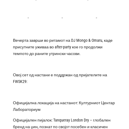
Вечерта заврши во ритамот на DJ Mongo & Omaru, каде
присутните уживаа во after-party кое го продолжи
темпото до раните утрински часови.
Овој сет од настани е поддржан од пријателите на
FWSK29:
Официјална локација на настанот: Културниот Центар
Лабораториум
Официјален пијалок: Tanqueray London Dry – глобален
бренд на џин, познат по својот посебен и класичен