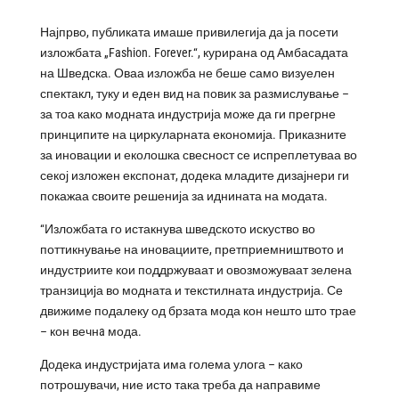
Најпрво, публиката имаше привилегија да ја посети
изложбата „Fashion. Forever.“, курирана од Амбасадата
на Шведска. Оваа изложба не беше само визуелен
спектакл, туку и еден вид на повик за размислување –
за тоа како модната индустрија може да ги прегрне
принципите на циркуларната економија. Приказните
за иновации и еколошка свесност се испреплетуваа во
секој изложен експонат, додека младите дизајнери ги
покажаа своите решенија за иднината на модата.
“Изложбата го истакнува шведското искуство во
поттикнување на иновациите, претприемништвото и
индустриите кои поддржуваат и овозможуваат зелена
транзиција во модната и текстилната индустрија. Се
движиме подалеку од брзата мода кон нешто што трае
– кон вечнa мода.
Додека индустријата има голема улога – како
потрошувачи, ние исто така треба да направиме