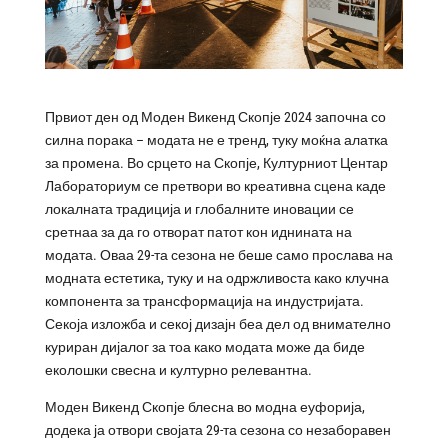
Првиот ден од Моден Викенд Скопје 2024 започна со
силна порака – модата не е тренд, туку моќна алатка
за промена. Во срцето на Скопје, Културниот Центар
Лабораториум се претвори во креативна сцена каде
локалната традиција и глобалните иновации се
сретнаа за да го отворат патот кон иднината на
модата. Оваа 29-та сезона не беше само прослава на
модната естетика, туку и на одржливоста како клучна
компонента за трансформација на индустријата.
Секоја изложба и секој дизајн беа дел од внимателно
куриран дијалог за тоа како модата може да биде
еколошки свесна и културно релевантна.
Моден Викенд Скопје блесна во модна еуфорија,
додека ја отвори својата 29-та сезона со незаборавен