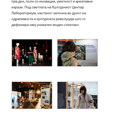
прв ден, полн со иновации, уметност и креативни
изрази. Под светлата на Културниот Центар
Лабораториум, настанот започна во духот на
одржливоста и културната револуција што го
дефинира овој уникатен моден спектакл.