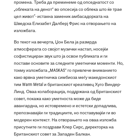
промена. Треба да преминеме од опседнатост со
„облеката на денот“ во опсесија со облека што ќе трае
цел живот”- истакна заменик амбасадорката на
Шведска Елизабет Далберј Фрис на отворањето на
изложбата.
Во текот на вечерта, Џон Бела ја размрда
атмосферата со својот музички настап, носејќи
софистициран звук што ја освои публиката и ги
постави основите за следните уметнички моменти. Но,
токму изложбата „MASKAS“ го привлече вниманието
како врвна уметничка симбиоза меѓу македонскиот
тим Warm Metal и британскиот креативец Хуго Виндер-
Линд. Оваа колаборација, поддржана од Британскиот
совет, покажа како уметноста може да биде
авангардна, но истовремено и естетски допадлива,
препознавајќи ги традициите, но поставувајќи ги во
модерен контекст. На отворањето на оваа изложба
присутните ги поздрави Клер Сирс, директорка на
Британскиот совет за Западен Балкан.