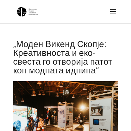
„Моден Викенд Скопје:
Креативноста и еко-
свеста го отворија патот
кон модната иднина“