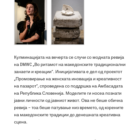
Кулминацијата на вечерта се случи со модната ревија
на DMWC „Во ритамот на македонските традиционални
занаети и креации“. Иницијативата е дел од проектот
„Промовирање на женската иновација и креативност
на пазарот“, спроведена со поддршка на Амбасадата
на Република Словенија. Моделите ги носеа познати
јавни личности од јавниот живот. Ова не беше обична
ревија – тоа беше патување низ времето, од корените
на македонските традиции до денешната креативна
сцена.